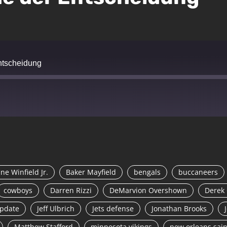
ntscheidung
ne Winfield Jr.
Baker Mayfield
bengals
buccaneers
cowboys
Darren Rizzi
DeMarvion Overshown
Derek 
update
Jeff Ulbrich
Jets defense
Jonathan Brooks
Matthew Stafford
minnesota vikings
new orleans sain