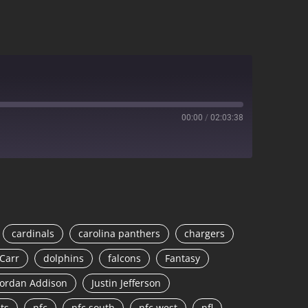
00:00
/
02:03:38
cardinals
carolina panthers
chargers
Carr
dolphins
falcons
Fantasy
Jordan Addison
Justin Jefferson
ts
nfc
nfc south
nfc west
nfl