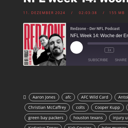
11. DEZEMBER 2024
02:03:38
155 MB
Redzone - Der NFL Podcast
NFL Week 14: Woche der E
1x
SUBSCRIBE
SHARE
SHARE
RSS FEED
LINK
Aaron Jones
afc
AFC Wild Card
Antoi
EMBED
Christian McCaffrey
colts
Cooper Kupp
green bay packers
houston texans
injury 
Kadarius Toney
Kirk Cousins
kyler murray