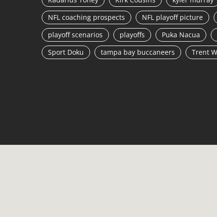
NFL coaching prospects
NFL playoff picture
playoff scenarios
playoffs
Puka Nacua
Sport Doku
tampa bay buccaneers
Trent W