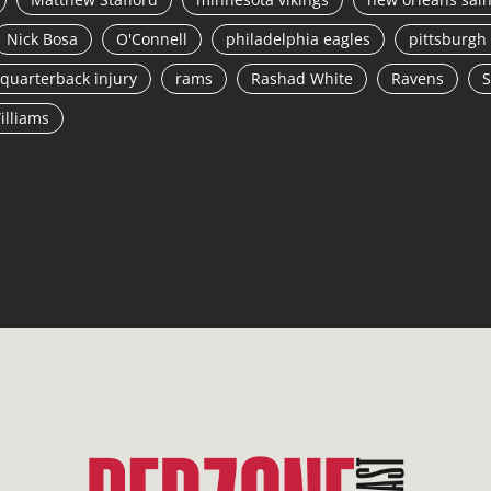
Nick Bosa
O'Connell
philadelphia eagles
pittsburgh 
quarterback injury
rams
Rashad White
Ravens
S
illiams