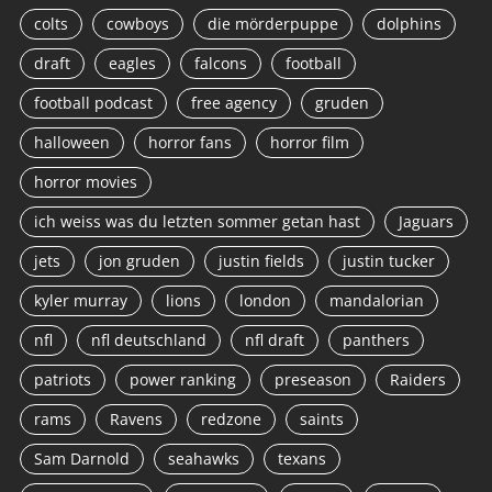
colts
cowboys
die mörderpuppe
dolphins
draft
eagles
falcons
football
football podcast
free agency
gruden
halloween
horror fans
horror film
horror movies
ich weiss was du letzten sommer getan hast
Jaguars
jets
jon gruden
justin fields
justin tucker
kyler murray
lions
london
mandalorian
nfl
nfl deutschland
nfl draft
panthers
patriots
power ranking
preseason
Raiders
rams
Ravens
redzone
saints
Sam Darnold
seahawks
texans