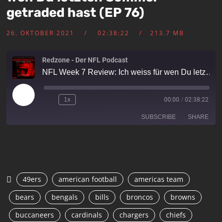
getraded hast (EP 76)
26. OKTOBER 2021
02:38:22
213.7 MB
Redzone - Der NFL Podcast
NFL Week 7 Review: Ich weiss für wen Du letzten Sommer getraded hast (EP 76)
1x
00:00
/
02:38:22
SUBSCRIBE
SHARE
SHARE
RSS FEED
LINK
49ers
american football
americas team
EMBED
bears
bengals
bills
broncos
browns
buccaneers
cardinals
chargers
chiefs