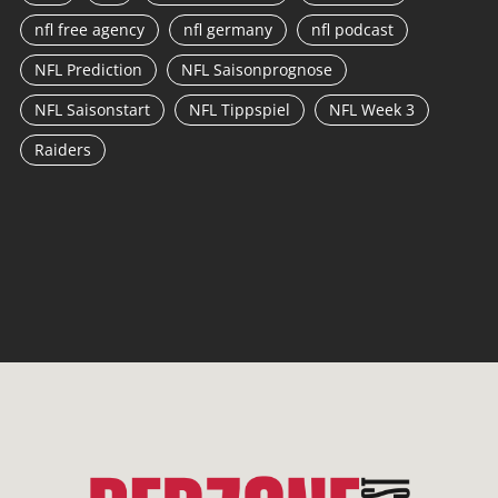
nfl free agency
nfl germany
nfl podcast
NFL Prediction
NFL Saisonprognose
NFL Saisonstart
NFL Tippspiel
NFL Week 3
Raiders