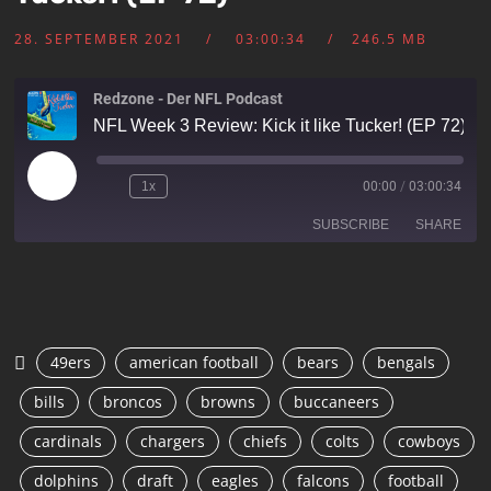
28. SEPTEMBER 2021
03:00:34
246.5 MB
Redzone - Der NFL Podcast
NFL Week 3 Review: Kick it like Tucker! (EP 72)
1x
00:00
/
03:00:34
SUBSCRIBE
SHARE
SHARE
RSS FEED
LINK
49ers
american football
bears
bengals
EMBED
bills
broncos
browns
buccaneers
cardinals
chargers
chiefs
colts
cowboys
dolphins
draft
eagles
falcons
football