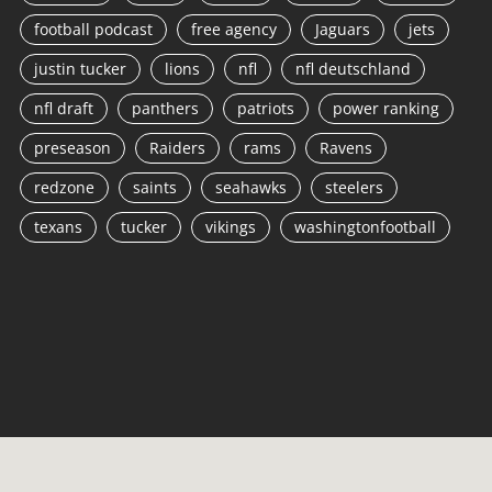
football podcast
free agency
Jaguars
jets
justin tucker
lions
nfl
nfl deutschland
nfl draft
panthers
patriots
power ranking
preseason
Raiders
rams
Ravens
redzone
saints
seahawks
steelers
texans
tucker
vikings
washingtonfootball