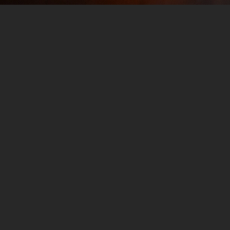
NFL Free Agency Recap: Erste
Welle
12. MÄRZ 2025
01:43:23
NFL Free Agency
Recap: Erste
Welle
Nach unserer Pause sind wir pünktlich zum Start