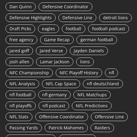
Dan Quinn
Defensive Coordinator
Defensive Highlights
Defensive Line
detroit lions
Draft Picks
eagles
football
football podcast
free agency
Game Recap
german football
jared goff
Jared Verse
Jayden Daniels
josh allen
Lamar Jackson
lions
NFC Championship
NFC Playoff History
nfl
NFL Analysis
NFL Cap Space
nfl deutschland
nfl football
nfl germany
NFL Matchups
nfl playoffs
nfl podcast
NFL Predictions
NFL Stats
Offensive Coordinator
Offensive Line
Passing Yards
Patrick Mahomes
Raiders