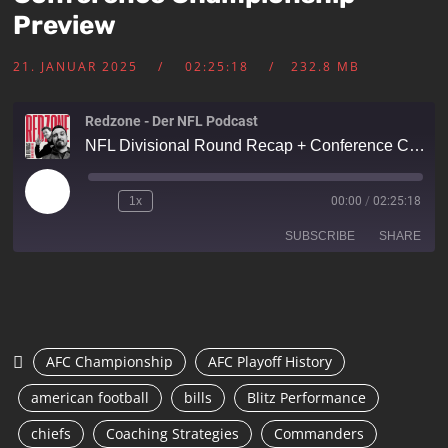
Preview
21. JANUAR 2025
02:25:18
232.8 MB
Redzone - Der NFL Podcast
NFL Divisional Round Recap + Conference Championship Preview
1x
00:00
/
02:25:18
SUBSCRIBE
SHARE
SHARE
RSS FEED
LINK
AFC Championship
AFC Playoff History
EMBED
american football
bills
Blitz Performance
chiefs
Coaching Strategies
Commanders