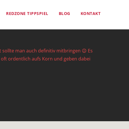
REDZONE TIPPSPIEL
BLOG
KONTAKT
sollte man auch definitiv mitbringen 😉 Es
t oft ordentlich aufs Korn und geben dabei