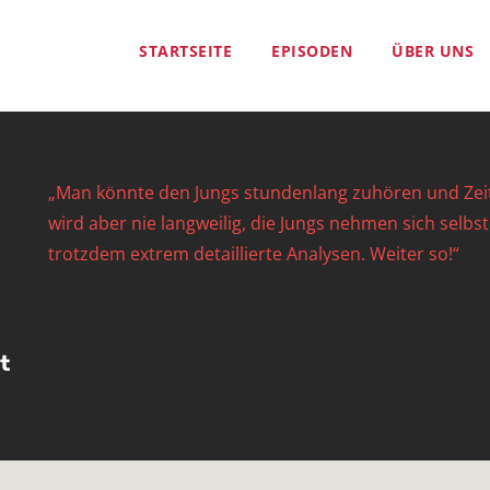
STARTSEITE
EPISODEN
ÜBER UNS
„Man könnte den Jungs stundenlang zuhören und Zeit 
wird aber nie langweilig, die Jungs nehmen sich selbs
trotzdem extrem detaillierte Analysen. Weiter so!“
t