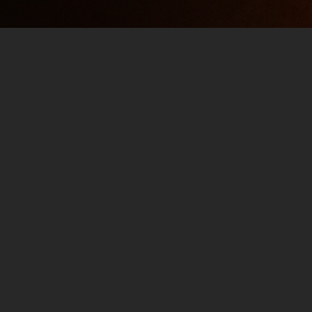
NFL Preseason Power
Ranking Teil 1 (EP 67)