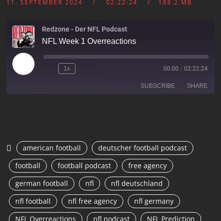
11. SEPTEMBER 2024
02:22:24
188.2 MB
Redzone - Der NFL Podcast
NFL Week 1 Overreactions
1x
00:00
/
02:22:24
SUBSCRIBE
SHARE
SHARE
RSS FEED
LINK
american football
deutscher football podcast
EMBED
football
football podcast
free agency
german football
nfl
nfl deutschland
nfl football
nfl free agency
nfl germany
NFL Overreactions
nfl podcast
NFL Prediction