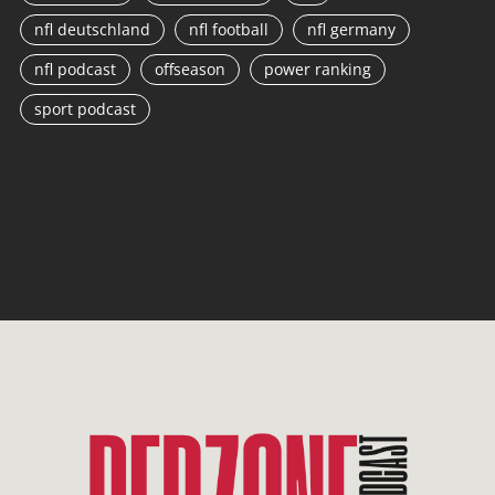
nfl deutschland
nfl football
nfl germany
nfl podcast
offseason
power ranking
sport podcast