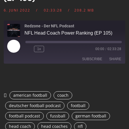
6. JUNI 2022
02:33:28
208.2 MB
Redzone - Der NFL Podcast
NFL Head Coach Power Ranking (EP 105)
1x
00:00
/
02:33:28
SUBSCRIBE
SHARE
SHARE
RSS FEED
LINK
american football
coach
EMBED
deutscher football podcast
football
football podcast
fussball
german football
head coach
head coaches
nfl