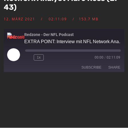
43)
12. MÄRZ 2021
02:11:09
153.7 MB
Redzone - Der NFL Podcast
EXTRA POINT: Interview mit NFL Network Analyst Marc Ross (EP 43)
1x
00:00
/
02:11:09
SUBSCRIBE
SHARE
SHARE
RSS FEED
LINK
EMBED