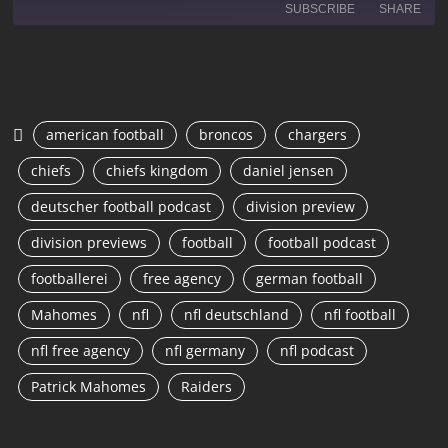
SUBSCRIBE
SHARE
SHARE
RSS FEED
LINK
american football
broncos
chargers
EMBED
chiefs
chiefs kingdom
daniel jensen
deutscher football podcast
division preview
division previews
football
football podcast
footballerei
free agency
german football
Mahomes
nfl
nfl deutschland
nfl football
nfl free agency
nfl germany
nfl podcast
Patrick Mahomes
Raiders