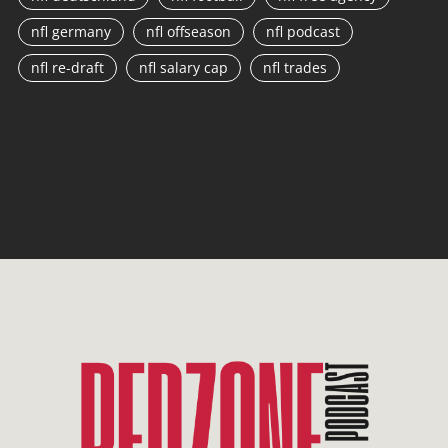
nfl germany
nfl offseason
nfl podcast
nfl re-draft
nfl salary cap
nfl trades