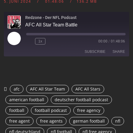
5. JUNI 2024
01:48:06
136.2 MB
Redzone - Der NFL Podcast
AFC All Star Team Battle
1x
00:00
/
01:48:06
SUBSCRIBE
SHARE
SHARE
RSS FEED
LINK
afc
AFC All Star Team
AFC All Stars
EMBED
american football
deutscher football podcast
football
football podcast
free agency
free agent
free agents
german football
nfl
nfl deutschland
nfl football
nfl free agency